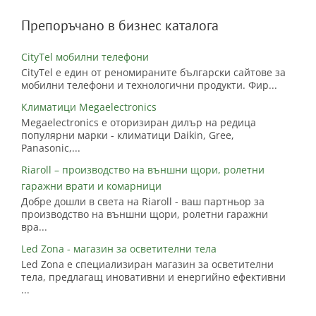
Препоръчано в бизнес каталога
CityTel мобилни телефони
CityTel е един от реномираните български сайтове за
мобилни телефони и технологични продукти. Фир...
Климатици Megaelectronics
Megaelectronics е оторизиран дилър на редица
популярни марки - климатици Daikin, Gree,
Panasonic,...
Riaroll – производство на външни щори, ролетни
гаражни врати и комарници
Добре дошли в света на Riaroll - ваш партньор за
производство на външни щори, ролетни гаражни
вра...
Led Zona - магазин за осветителни тела
Led Zona е специализиран магазин за осветителни
тела, предлагащ иновативни и енергийно ефективни
...