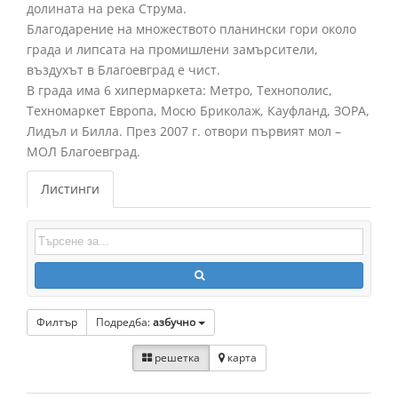
долината на река Струма.
Благодарение на множеството планински гори около
града и липсата на промишлени замърсители,
въздухът в Благоевград е чист.
В града има 6 хипермаркета: Метро, Технополис,
Техномаркет Европа, Мосю Бриколаж, Кауфланд, ЗОРА,
Лидъл и Билла. През 2007 г. отвори първият мол –
МОЛ Благоевград.
Листинги
Филтър
Подредба:
азбучно
решетка
карта