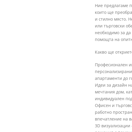
Ние предлагаме п
които ще преобра
и стилно място. 
или търговски об
необходимо за да
помощта на опит
Какво ще откриет
Професионален и
персонализирани 
апартаменти до г
Идеи за дизайн н
мечтания дом, ка
индивидуален под
Офисен и търговс
работно простран
впечатление на в
3D визуализации 