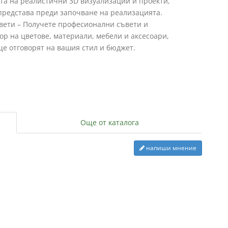
а на реалистични 3D визуализации и проекти,
 представа преди започване на реализацията.
вети – Получете професионални съвети и
ор на цветове, материали, мебели и аксесоари,
ще отговорят на вашия стил и бюджет.
Още от каталога
напиши мнение