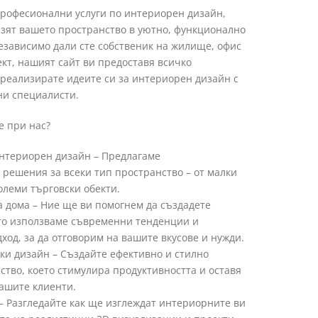
рофесионални услуги по интериорен дизайн,
зят вашето пространство в уютно, функционално
Независимо дали сте собственик на жилище, офис
ект, нашият сайт ви предоставя всичко
 реализирате идеите си за интериорен дизайн с
ни специалисти.
е при нас?
нтериорен дизайн – Предлагаме
решения за всеки тип пространство – от малки
олеми търговски обекти.
а дома – Ние ще ви помогнем да създадете
то използваме съвременни тенденции и
ход, за да отговорим на вашите вкусове и нужди.
ки дизайн – Създайте ефективно и стилно
ство, което стимулира продуктивността и оставя
ашите клиенти.
– Разгледайте как ще изглеждат интериорните ви