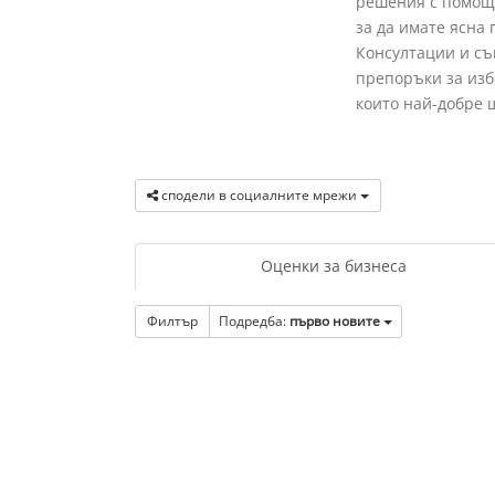
решения с помощт
за да имате ясна
Консултации и съ
препоръки за изб
които най-добре 
сподели в социалните мрежи
Оценки за бизнеса
Филтър
Подредба:
първо новите