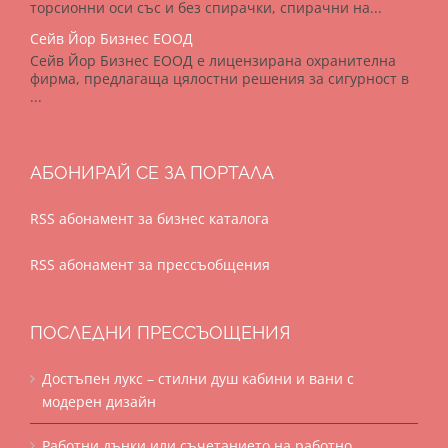
торсионни оси със и без спирачки, спирачни на...
Сейв Йор Бизнес ЕООД
Сейв Йор Бизнес ЕООД е лицензирана охранителна
фирма, предлагаща цялостни решения за сигурност в
...
АБОНИРАЙ СЕ ЗА ПОРТАЛА
RSS абонамент за бизнес каталога
RSS абонамент за прессъобщения
ПОСЛЕДНИ ПРЕССЪОЩЕНИЯ
Достъпен лукс – стилни душ кабини и вани с
модерен дизайн
Работни дънки или съчетанието на работно