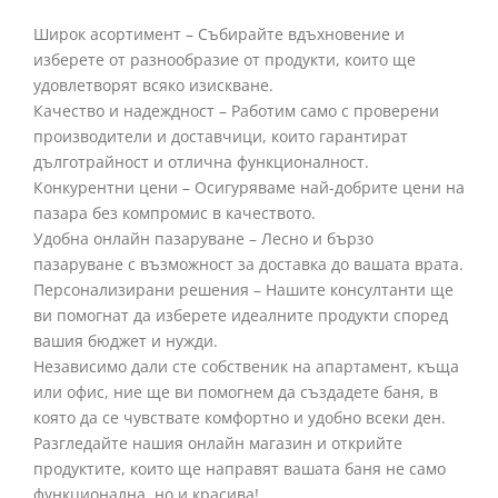
Широк асортимент – Събирайте вдъхновение и
изберете от разнообразие от продукти, които ще
удовлетворят всяко изискване.
Качество и надеждност – Работим само с проверени
производители и доставчици, които гарантират
дълготрайност и отлична функционалност.
Конкурентни цени – Осигуряваме най-добрите цени на
пазара без компромис в качеството.
Удобна онлайн пазаруване – Лесно и бързо
пазаруване с възможност за доставка до вашата врата.
Персонализирани решения – Нашите консултанти ще
ви помогнат да изберете идеалните продукти според
вашия бюджет и нужди.
Независимо дали сте собственик на апартамент, къща
или офис, ние ще ви помогнем да създадете баня, в
която да се чувствате комфортно и удобно всеки ден.
Разгледайте нашия онлайн магазин и открийте
продуктите, които ще направят вашата баня не само
функционална, но и красива!