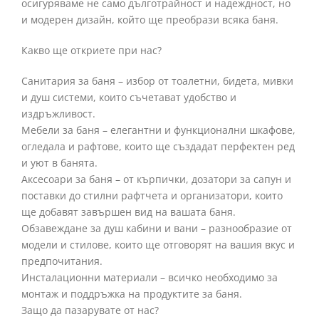
осигуряваме не само дълготрайност и надеждност, но
и модерен дизайн, който ще преобрази всяка баня.
Какво ще откриете при нас?
Санитария за баня – избор от тоалетни, бидета, мивки
и душ системи, които съчетават удобство и
издръжливост.
Мебели за баня – елегантни и функционални шкафове,
огледала и рафтове, които ще създадат перфектен ред
и уют в банята.
Аксесоари за баня – от кърпички, дозатори за сапун и
поставки до стилни рафтчета и организатори, които
ще добавят завършен вид на вашата баня.
Обзавеждане за душ кабини и вани – разнообразие от
модели и стилове, които ще отговорят на вашия вкус и
предпочитания.
Инсталационни материали – всичко необходимо за
монтаж и поддръжка на продуктите за баня.
Защо да пазарувате от нас?