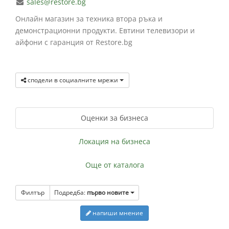
sales@restore.bg
Онлайн магазин за техника втора ръка и
демонстрационни продукти. Евтини телевизори и
айфони с гаранция от Restore.bg
сподели в социалните мрежи
Оценки за бизнеса
Локация на бизнеса
Още от каталога
Филтър
Подредба:
първо новите
напиши мнение