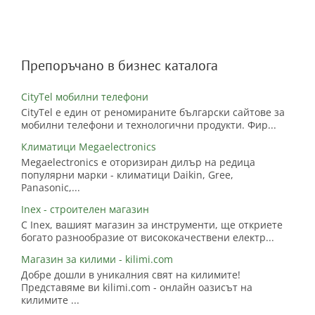
Препоръчано в бизнес каталога
CityTel мобилни телефони
CityTel е един от реномираните български сайтове за
мобилни телефони и технологични продукти. Фир...
Климатици Megaelectronics
Megaelectronics е оторизиран дилър на редица
популярни марки - климатици Daikin, Gree,
Panasonic,...
Inex - строителен магазин
С Inex, вашият магазин за инструменти, ще откриете
богато разнообразие от висококачествени електр...
Магазин за килими - kilimi.com
Добре дошли в уникалния свят на килимите!
Представяме ви kilimi.com - онлайн оазисът на
килимите ...