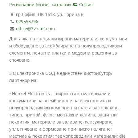
Регионални бизнес каталози
София
гр.София, ПK 1618, ул. Горица 6
029555796
office@3v-smt.com
Доставка на специализирани материали, консумативи
и оборудване за асемблиране на полупроводникови
елементи, печатни платки и модерни решения за
спояване.
3 В Електроника ООД е единствен дистрибутор/
партньор на:
• Henkel Electronics – широка гама материали и
консумативи за асемблиране на електроника и
полупроводникови компоненти (паста за спояване,
тинол, припой, флюс; монтажни лепила, защитни
покрития, материали за заливане, капсулиране,
уплътняване и формоване при ниско налягане;
мастила & покрития; термопроводими материали; die