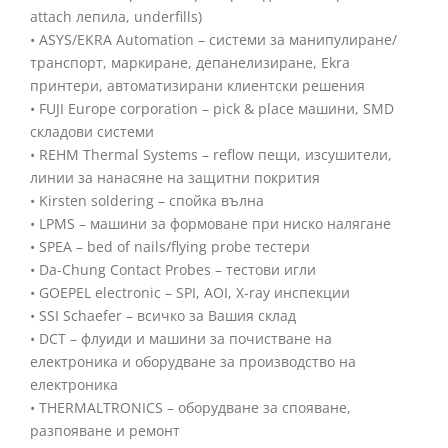
attach лепила, underfills)
• ASYS/EKRA Automation – системи за манипулиране/
транспорт, маркиране, депанелизиране, Ekra
принтери, автоматизирани клиентски решения
• FUJI Europe corporation – pick & place машини, SMD
складови системи
• REHM Thermal Systems – reflow пещи, изсушители,
линии за нанасяне на защитни покрития
• Kirsten soldering – спойка вълна
• LPMS – машини за формоване при ниско налягане
• SPEA – bed of nails/flying probe тестери
• Da-Chung Contact Probes – тестови игли
• GOEPEL electronic – SPI, AOI, X-ray инспекции
• SSI Schaefer – всичко за Вашия склад
• DCT – флуиди и машини за почистване на
електроника и оборудване за производство на
електроника
• THERMALTRONICS – оборудване за спояване,
разпояване и ремонт