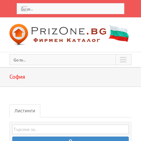
Go to...
Go to...
София
Листинги