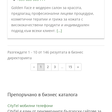
Golden Face е модерен салон за красота,
предлагащ професионални лицеви процедури,
козметични терапии и грижа за кожата с
висококачествени продукти и индивидуален
подход към всеки клиент.
[…]
Разгеждате 1 - 10 от 146 резултата в бизнес
директорията
«
1
2
3
...
15
»
Препоръчано в бизнес каталога
CityTel мобилни телефони
CityTel е един от реномираните български сайтове за