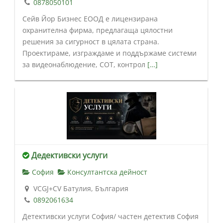
0878050101
Сейв Йор Бизнес ЕООД е лицензирана
охранителна фирма, предлагаща цялостни
решения за сигурност в цялата страна.
Проектираме, изграждаме и поддържаме системи
за видеонаблюдение, СОТ, контрол
[…]
Дедективски услуги
София
Консултантска дейност
VCGJ+CV Батулия, България
0892061634
Детективски услуги София/ частен детектив София