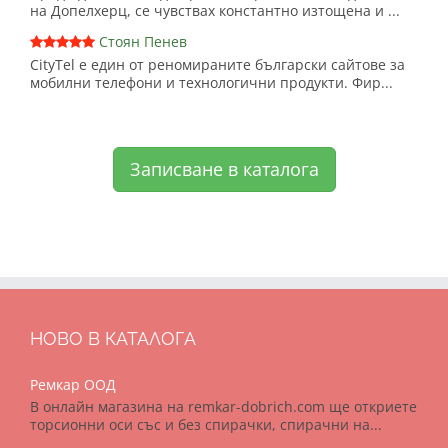
на Допелхерц, се чувствах константно изтощена и ...
Стоян Пенев
CityTel е един от реномираните български сайтове за
мобилни телефони и технологични продукти. Фир...
Записване в каталога
НОВО В КАТАЛОГА
Ремкар ООД
В онлайн магазина на remkar-dobrich.com ще откриете
торсионни оси със и без спирачки, спирачни на...