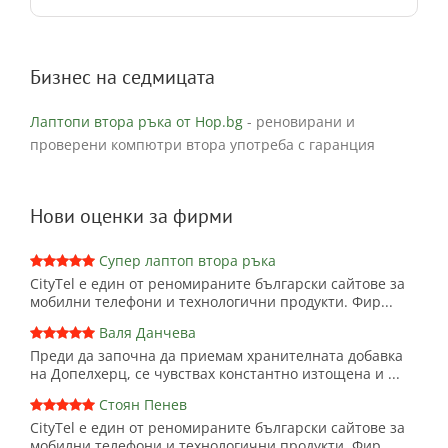
Бизнес на седмицата
Лаптопи втора ръка от Hop.bg
- реновирани и
проверени компютри втора употреба с гаранция
Нови оценки за фирми
Супер лаптоп втора ръка
CityTel е един от реномираните български сайтове за
мобилни телефони и технологични продукти. Фир...
Валя Данчева
Преди да започна да приемам хранителната добавка
на Допелхерц, се чувствах константно изтощена и ...
Стоян Пенев
CityTel е един от реномираните български сайтове за
мобилни телефони и технологични продукти. Фир...