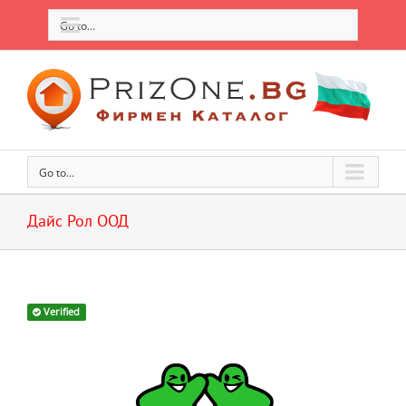
Go to...
Go to...
Дайс Рол ООД
Verified