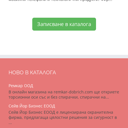
Записване в каталога
НОВО В КАТАЛОГА
Ремкар ООД
В онлайн магазина на remkar-dobrich.com ще откриете
торсионни оси със и без спирачки, спирачни на...
Сейв Йор Бизнес ЕООД
Сейв Йор Бизнес ЕООД е лицензирана охранителна
фирма, предлагаща цялостни решения за сигурност в
...