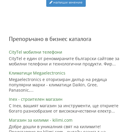
напиши мнение
Препоръчано в бизнес каталога
CityTel мобилни телефони
CityTel е един от реномираните български сайтове за
мобилни телефони и технологични продукти. Фир...
Климатици Megaelectronics
Megaelectronics е оторизиран дилър на редица
популярни марки - климатици Daikin, Gree,
Panasonic,...
Inex - строителен магазин
С Inex, вашият магазин за инструменти, ще откриете
богато разнообразие от висококачествени електр...
Магазин за килими - kilimi.com
Добре дошли в уникалния свят на килимите!
Представяме ви kilimi.com - онлайн оазисът на