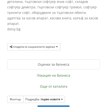
детелина, търговски софтуер янак софт, складов
софтуер деметра, търговски софтуер тремол, софтуер
тринити софт, оборудване за търговски обекти,
адаптер за касов апарат, касова книга, калъф за касов
апарат.
daisy.bg
сподели в социалните мрежи
Оценки за бизнеса
Локация на бизнеса
Още от каталога
Филтър
Подредба:
първо новите