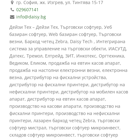
гр. София, жк. Изгрев, ул. Тинтява 15-17
029607141
info@daisy.bg
Дейзи Тех – Дейзи Тех, Търговски софтуер, Уеб
базиран софтуер, Web базиран софтуер, Търговски
везни, Баркод четец Zebra, Daisy Tech , Интегрирана
система за управление на търговски обекти, ИАСУТД,
Датекс, Тремол, Елтрейд, ЗИТ, Инкотекс, Оргтехника,
Ведиком, Еликом, продажба на евтин касов апарат,
продажба на настолни електронни везни, електронна
везна, дистрибутор на фискални устройства,
дистрибутор на фискални принтери, дистрибутор на
нефискални принтери, дистрибутор на мобилен касов
апарат, дистрибутор на евтин касов апарат,
производство на касови апарати, производство на
фискални принтери, производство на нефискални
принтери, лазарен баркод четец Zebra, търговски
софтуер мистрал, търговски софтуер микроинвест,
складов софтуер микроинвест, търговски софтуер