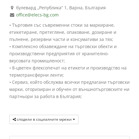
булевард „Република“ 1, Варна, България
office@elecs-bg.com
• Търговия със съвременни стоки за маркиране,
етикетиране, претегляне, опаковане, дозиране и
пълнене, резервни части и консумативи за тях;
• Комплексно обзавеждане на търговски обекти и
производствени предприятия от хранително-
вкусовата промишленост;
• 8-цветен флексопечат на етикети и производство на
термотрансферни ленти;
• Сервиз, който обслужва всички предлагани търговски
марки, оторизиран и обучен от външнотърговските ни
партньори за работа в България;
сподели в социалните мрежи