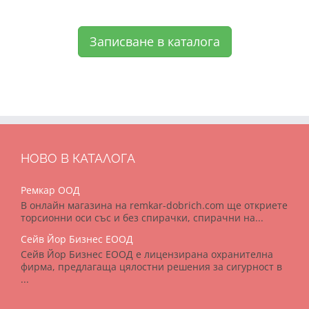
Записване в каталога
НОВО В КАТАЛОГА
Ремкар ООД
В онлайн магазина на remkar-dobrich.com ще откриете
торсионни оси със и без спирачки, спирачни на...
Сейв Йор Бизнес ЕООД
Сейв Йор Бизнес ЕООД е лицензирана охранителна
фирма, предлагаща цялостни решения за сигурност в
...