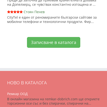
Преди да започна да приемам хранителната добавка
на Допелхерц, се чувствах константно изтощена и ...
Стоян Пенев
CityTel е един от реномираните български сайтове за
мобилни телефони и технологични продукти. Фир...
Записване в каталога
НОВО В КАТАЛОГА
Ремкар ООД
В онлайн магазина на remkar-dobrich.com ще откриете
торсионни оси със и без спирачки, спирачни на...