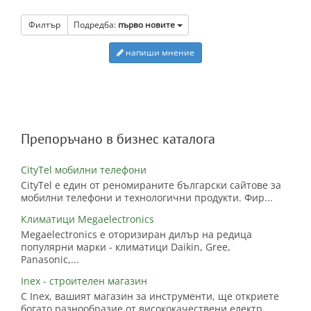
Филтър
Подредба:
първо новите
напиши мнение
Препоръчано в бизнес каталога
CityTel мобилни телефони
CityTel е един от реномираните български сайтове за
мобилни телефони и технологични продукти. Фир...
Климатици Megaelectronics
Megaelectronics е оторизиран дилър на редица
популярни марки - климатици Daikin, Gree,
Panasonic,...
Inex - строителен магазин
С Inex, вашият магазин за инструменти, ще откриете
богато разнообразие от висококачествени електр...