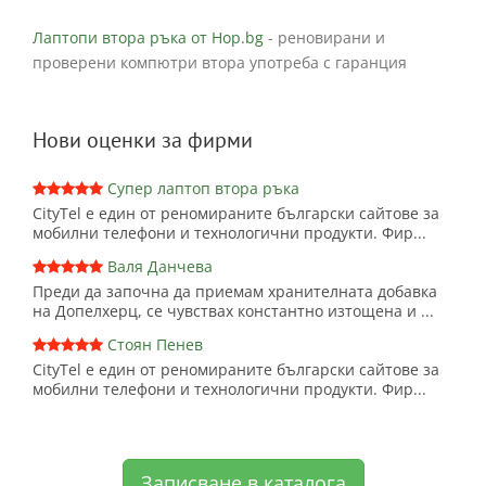
Лаптопи втора ръка от Hop.bg
- реновирани и
проверени компютри втора употреба с гаранция
Нови оценки за фирми
Супер лаптоп втора ръка
CityTel е един от реномираните български сайтове за
мобилни телефони и технологични продукти. Фир...
Валя Данчева
Преди да започна да приемам хранителната добавка
на Допелхерц, се чувствах константно изтощена и ...
Стоян Пенев
CityTel е един от реномираните български сайтове за
мобилни телефони и технологични продукти. Фир...
Записване в каталога