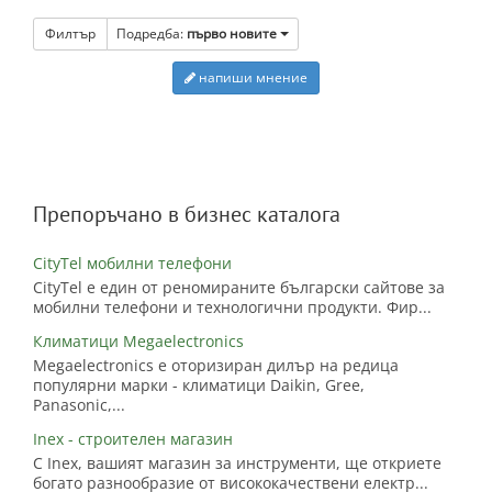
Филтър
Подредба:
първо новите
напиши мнение
Препоръчано в бизнес каталога
CityTel мобилни телефони
CityTel е един от реномираните български сайтове за
мобилни телефони и технологични продукти. Фир...
Климатици Megaelectronics
Megaelectronics е оторизиран дилър на редица
популярни марки - климатици Daikin, Gree,
Panasonic,...
Inex - строителен магазин
С Inex, вашият магазин за инструменти, ще откриете
богато разнообразие от висококачествени електр...