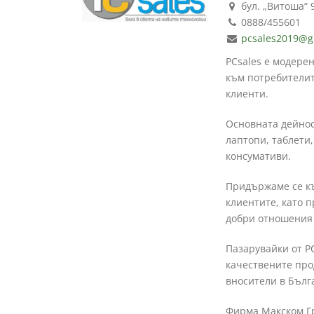
бул. „Витоша“ 
0888/455601
pcsales2019@g
PCsales е модере
към потребителит
клиенти.
Основната дейнос
лаптопи, таблети
консумативи.
Придържаме се къ
клиентите, като 
добри отношения 
Пазарувайки от P
качествените про
вносители в Бълг
Фирма Макском Гру