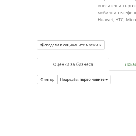
вносител и търго
мобилни телефони
Huawei, HTC, Micro
сподели в социалните мрежи
Оценки за бизнеса
Лока
Филтър
Подредба:
първо новите