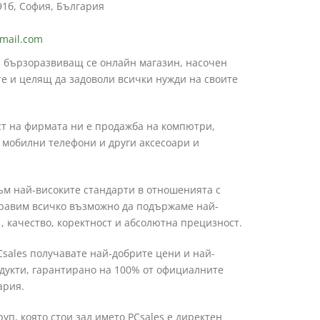
91б, София, България
mail.com
н бързоразвиващ се онлайн магазин, насочен
е и целящ да задоволи всички нужди на своите
т на фирмата ни е продажба на компютри,
, мобилни телефони и други аксесоари и
м най-високите стандарти в отношенията с
правим всичко възможно да подържаме най-
, качество, коректност и абсолютна прецизност.
Csales получавате най-добрите цени и най-
дукти, гарантирано на 100% от официалните
ария.
п, която стои зад името PCsales е директен