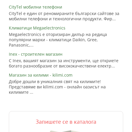
CityTel мобилни телефони
CityTel е един от реномираните български сайтове за
мобилни телефони и технологични продукти. Фир...
Климатици Megaelectronics
Megaelectronics е оторизиран дилър на редица
популярни марки - климатици Daikin, Gree,
Panasonic,...
Inex - строителен магазин
С Inex, вашият магазин за инструменти, ще откриете
богато разнообразие от висококачествени електр...
Магазин за килими - kilimi.com
Добре дошли в уникалния свят на килимите!
Представяме ви kilimi.com - онлайн оазисът на
килимите ...
Запишете се в каталога