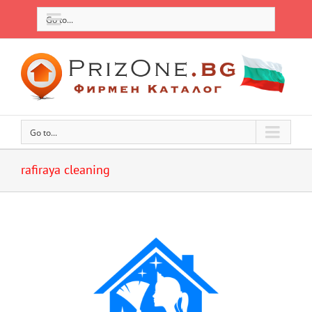
Go to...
Go to...
rafiraya cleaning