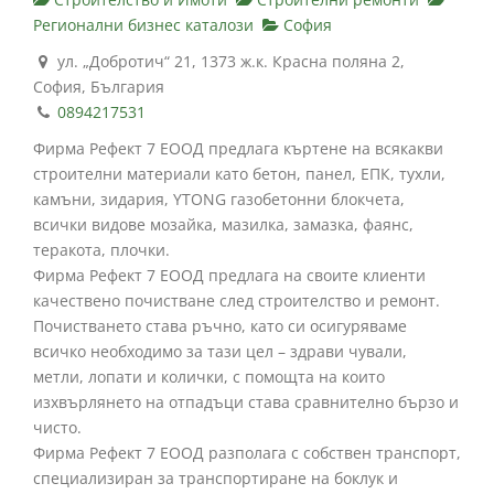
Регионални бизнес каталози
София
ул. „Добротич“ 21, 1373 ж.к. Красна поляна 2,
София, България
0894217531
Фирма Рефект 7 ЕООД предлага къртене на всякакви
строителни материали като бетон, панел, ЕПК, тухли,
камъни, зидария, YTONG газобетонни блокчета,
всички видове мозайка, мазилка, замазка, фаянс,
теракота, плочки.
Фирма Рефект 7 ЕООД предлага на своите клиенти
качествено почистване след строителство и ремонт.
Почистването става ръчно, като си осигуряваме
всичко необходимо за тази цел – здрави чували,
метли, лопати и колички, с помощта на които
изхвърлянето на отпадъци става сравнително бързо и
чисто.
Фирма Рефект 7 ЕООД разполага с собствен транспорт,
специализиран за транспортиране на боклук и