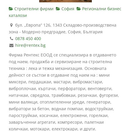
Строителни фирми
София
Регионални бизнес
каталози
бул. „Европа“ 126, 1343 Складово-производствена
зона - Модерно предградие, София, България
0878 450 400
hire@rentex.bg
Фирма Рентекс ЕООД се специализира в отдаването
под наем, продажба и сервизиране на строителна
техника : лека и тежка механизация. Основната
дейност се състои в отдаване под наем на : мини
миксери, пердашкаи, мастари, вибромастари,
виброплочаи, къртачи, перфоратори, вентоверти,
нитачкаи, свредлоа, трамбовкаи, резачкаи, фугорези,
мини валякци, отоплителенни уреди, генератори,
вибратори за бетон, воднаи помпаи, водоструйкаи,
пароструйкаи, косачкаи, електрожени, горелкаи,
заваръченни агрегати, компресори, палетнаи
количкаи, мотокари, електрокари, и други.