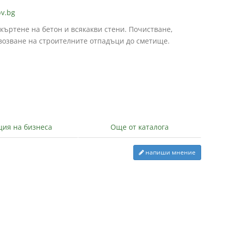
bv.bg
 къртене на бетон и всякакви стени. Почистване,
возване на строителните отпадъци до сметище.
ция на бизнеса
Още от каталога
напиши мнение