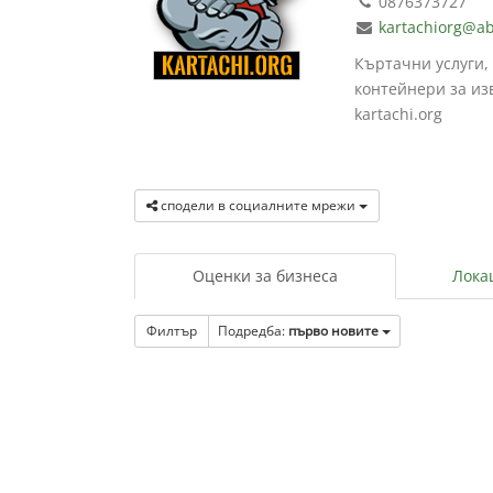
0876373727
kartachiorg@a
Къртачни услуги,
контейнери за из
kartachi.org
сподели в социалните мрежи
Оценки за бизнеса
Лока
Филтър
Подредба:
първо новите