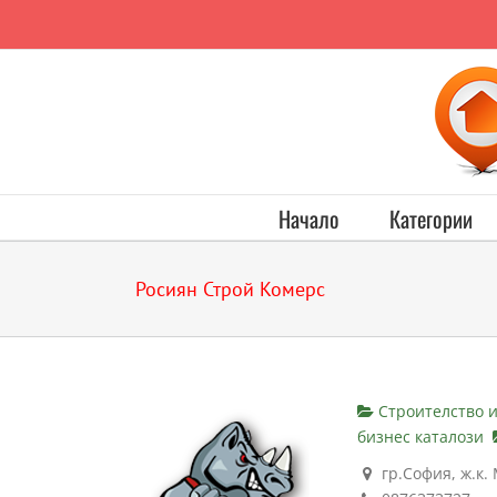
Начало
Категории
Росиян Строй Комерс
Строителство 
бизнес каталози
гр.София, ж.к. М