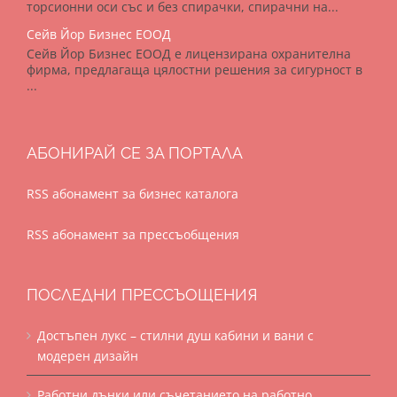
торсионни оси със и без спирачки, спирачни на...
Сейв Йор Бизнес ЕООД
Сейв Йор Бизнес ЕООД е лицензирана охранителна
фирма, предлагаща цялостни решения за сигурност в
...
АБОНИРАЙ СЕ ЗА ПОРТАЛА
RSS абонамент за бизнес каталога
RSS абонамент за прессъобщения
ПОСЛЕДНИ ПРЕССЪОЩЕНИЯ
Достъпен лукс – стилни душ кабини и вани с
модерен дизайн
Работни дънки или съчетанието на работно