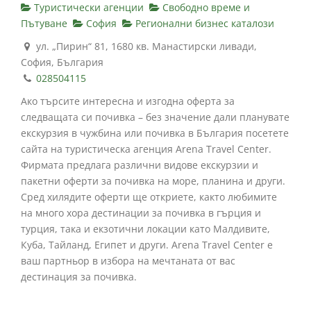
Туристически агенции
Свободно време и
Пътуване
София
Регионални бизнес каталози
ул. „Пирин“ 81, 1680 кв. Манастирски ливади,
София, България
028504115
Ако търсите интересна и изгодна оферта за
следващата си почивка – без значение дали планувате
екскурзия в чужбина или почивка в България посетете
сайта на туристическа агенция Arena Travel Center.
Фирмата предлага различни видове екскурзии и
пакетни оферти за почивка на море, планина и други.
Сред хилядите оферти ще откриете, както любимите
на много хора дестинации за почивка в гърция и
турция, така и екзотични локации като Малдивите,
Куба, Тайланд, Египет и други. Arena Travel Center е
ваш партньор в избора на мечтаната от вас
дестинация за почивка.