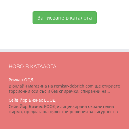
Записване в каталога
НОВО В КАТАЛОГА
Ремкар ООД
В онлайн магазина на remkar-dobrich.com ще откриете
торсионни оси със и без спирачки, спирачни на...
Сейв Йор Бизнес ЕООД
Сейв Йор Бизнес ЕООД е лицензирана охранителна
фирма, предлагаща цялостни решения за сигурност в
...