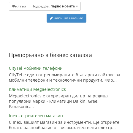
Филтър
Подредба:
първо новите
напиши мнение
Препоръчано в бизнес каталога
CityTel мобилни телефони
CityTel е един от реномираните български сайтове за
мобилни телефони и технологични продукти. Фир...
Климатици Megaelectronics
Megaelectronics е оторизиран дилър на редица
популярни марки - климатици Daikin, Gree,
Panasonic,...
Inex - строителен магазин
С Inex, вашият магазин за инструменти, ще откриете
богато разнообразие от висококачествени електр...