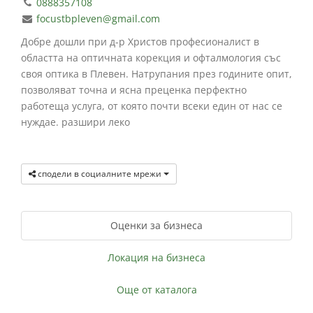
0888357108
focustbpleven@gmail.com
Добре дошли при д-р Христов професионалист в
областта на оптичната корекция и офталмология със
своя оптика в Плевен. Натрупания през годините опит,
позволяват точна и ясна преценка перфектно
работеща услуга, от която почти всеки един от нас се
нуждае. разшири леко
сподели в социалните мрежи
Оценки за бизнеса
Локация на бизнеса
Още от каталога