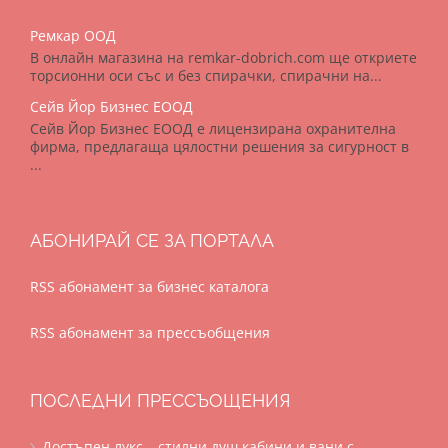
Ремкар ООД
В онлайн магазина на remkar-dobrich.com ще откриете
торсионни оси със и без спирачки, спирачни на...
Сейв Йор Бизнес ЕООД
Сейв Йор Бизнес ЕООД е лицензирана охранителна
фирма, предлагаща цялостни решения за сигурност в
...
АБОНИРАЙ СЕ ЗА ПОРТАЛА
RSS абонамент за бизнес каталога
RSS абонамент за прессъобщения
ПОСЛЕДНИ ПРЕССЪОЩЕНИЯ
Достъпен лукс – стилни душ кабини и вани с